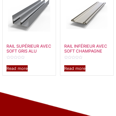
RAIL SUPÉRIEUR AVEC
RAIL INFÉRIEUR AVEC
SOFT GRIS ALU
SOFT CHAMPAGNE
Rated
Rated
0
0
Read more
Read more
out
out
of
of
5
5