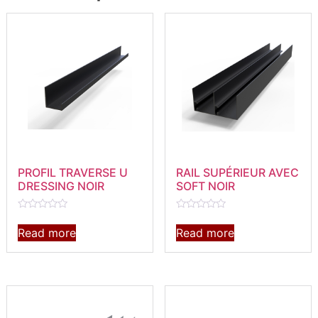
PROFIL TRAVERSE U
RAIL SUPÉRIEUR AVEC
DRESSING NOIR
SOFT NOIR
Rated
Rated
0
0
Read more
Read more
out
out
of
of
5
5