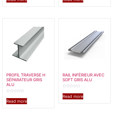
out
out
of
of
5
5
PROFIL TRAVERSE H
RAIL INFÉRIEUR AVEC
SÉPARATEUR GRIS
SOFT GRIS ALU
ALU
Rated
0
Read more
Rated
out
0
Read more
of
out
5
of
5