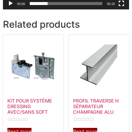
00:00
00:15
Related products
KIT POUR SYSTÈME
PROFIL TRAVERSE H
DRESSING
SÉPARATEUR
AVEC/SANS SOFT
CHAMPAGNE ALU
Rated
Rated
0
0
Read more
Read more