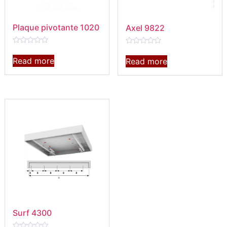
Plaque pivotante 1020
Axel 9822
Rated
Rated
0
0
Read more
Read more
out
out
of
of
5
5
Surf 4300