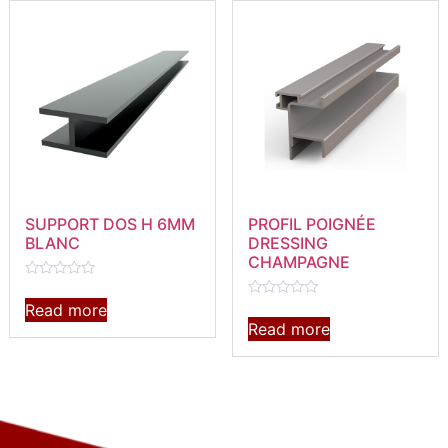
SUPPORT DOS H 6MM
PROFIL POIGNÉE
BLANC
DRESSING
CHAMPAGNE
Rated
0
Read more
Rated
out
0
Read more
of
out
5
of
5