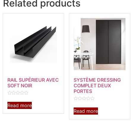
Related products
RAIL SUPÉRIEUR AVEC
SYSTÈME DRESSING
SOFT NOIR
COMPLET DEUX
PORTES
Rated
0
Read more
Rated
out
0
Read more
of
out
5
of
5