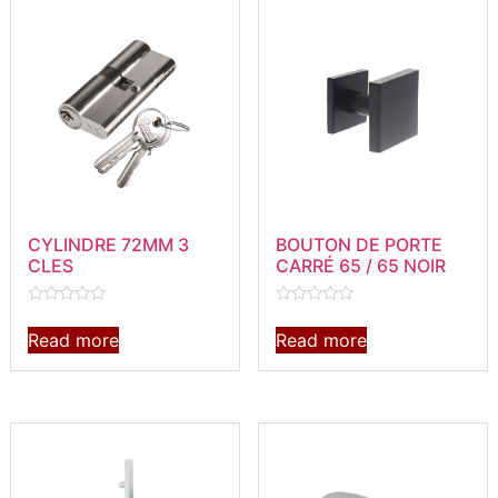
CYLINDRE 72MM 3
BOUTON DE PORTE
CLES
CARRÉ 65 / 65 NOIR
Rated
Rated
0
0
Read more
Read more
out
out
of
of
5
5