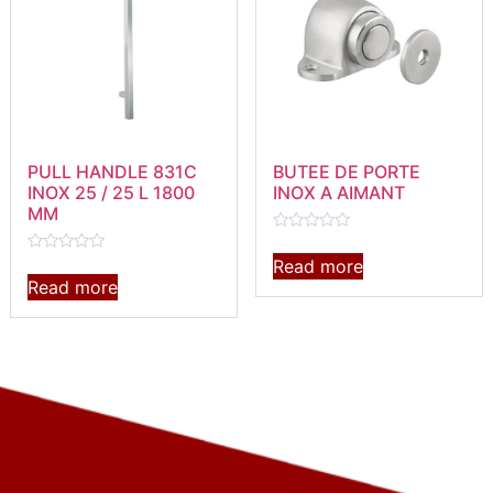
PULL HANDLE 831C
BUTEE DE PORTE
INOX 25 / 25 L 1800
INOX A AIMANT
MM
Rated
0
Read more
Rated
out
0
Read more
of
out
5
of
5