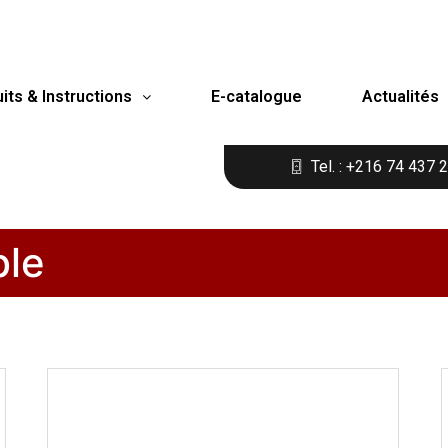
its & Instructions
E-catalogue
Actualités
Tel. : +216 74 437 
ble