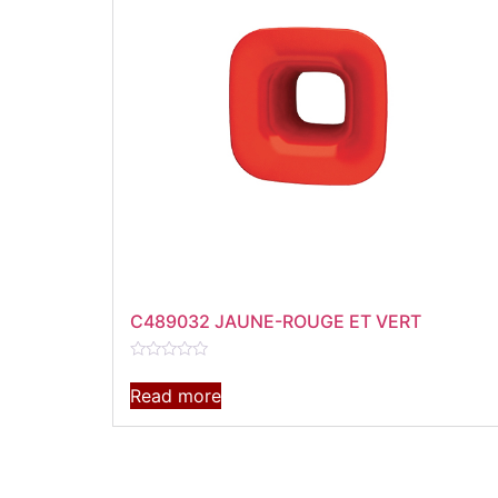
C489032 JAUNE-ROUGE ET VERT
Rated
0
Read more
out
of
5