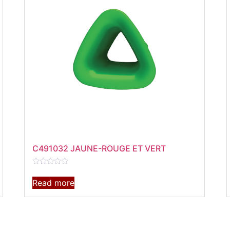
C491032 JAUNE-ROUGE ET VERT
Rated
0
Read more
out
of
5